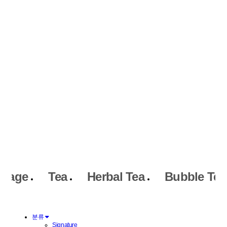
erage
Tea
Herbal Tea
Bubble Tea
분류
Signature