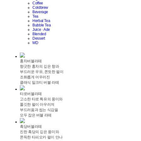
Coffee
Coldbrew
Beverage
Tea
Herbal Tea
Bubble Tea
Juice · Ade
Blended
Dessert
MD
홍차버블라떼
향긋한 홍차의 깊은 향과
부드러운 우유, 쫀듯한 펄이
조화롭게 어우러진
클래식 밀크티 버블 라떼
타로버블라떼
고소한 타로 특유의 풍미와
쫄깃한 펄이 아우러져
부드러움과 씹는 식감을
모두 잡은 버블 라떼
흑당버블라떼
진한 흑당의 깊은 풍미와
쫀득한 타피오카 펄이 만나