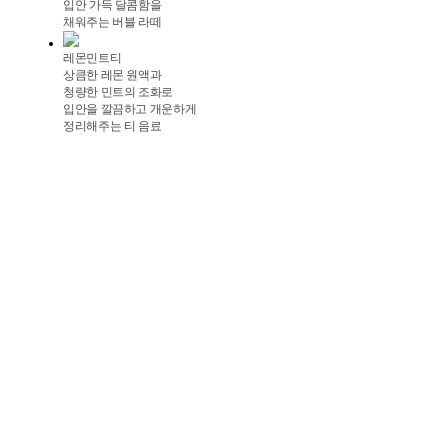
입안 가득 달콤함을
채워주는 버블 라떼
레몬민트티
상큼한 레몬 원액과
청량한 민트의 조화로
입안을 깔끔하고 개운하게
정리해주는 티 음료